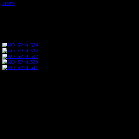
Home
Images tagged "sala-de-embajadores"
Images tagged "sala-de-
embajadores"